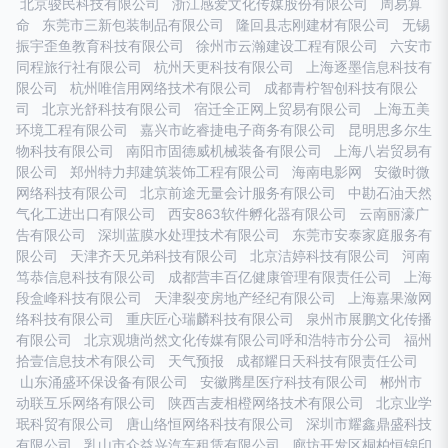
北京骏民科技有限公司
浙江感爱文化传媒股份有限公司
周易算
命
东莞市三新包装制品有限公司
隆回县志刚建材有限公司
无锡
振宇歪鱼教育科技有限公司
徐州市云瀚建设工程有限公司
六安市
同程旅行社有限公司
杭州天更科技有限公司
上海逐墨信息科技有
限公司
杭州唯信用网络技术有限公司
成都青柠智创科技有限公
司
北京光舒科技有限公司
宿迁全正网上贸易有限公司
上海五美
环境工程有限公司
嘉兴市屹睿捷电子商务有限公司
昆明思多尔生
物科技有限公司
南阳市固德威机械装备有限公司
上海八岩贸易有
限公司
郑州特力邦建筑装饰工程有限公司
海南电影网
安徽时微
网络科技有限公司
北京前途无量会计服务有限公司
中勘石油天然
气化工进出口有限公司
西安863软件孵化器有限公司
云南丽濠广
告有限公司
深圳蓝膜水处理技术有限公司
东莞市安泰家庭服务有
限公司
天津齐天兄弟科技有限公司
北京洁婷科技有限公司
河南
笃恭信息科技有限公司
成都营丰百亿健康管理有限责任公司
上海
段盒峰科技有限公司
天津裂变房地产经纪有限公司
上海嘉果潋网
络科技有限公司
重庆匠心瑞麟科技有限公司
泉州市展鹏文化传播
有限公司
北京观塘尚然文化传媒有限公司呼和浩特市分公司
福州
拾壹信息技术有限公司
天气预报
成都耀日天科技有限责任公司
山东涌盛环保设备有限公司
安徽腾星医疗科技有限公司
郴州市
动联互乐网络有限公司
陕西吉麦相橙网络技术有限公司
北京业学
珉科贸有限公司
唐山络恒网络科技有限公司
深圳市耀鑫鼎盛科技
有限公司
乳山市众益兴汽车租赁有限公司
廊坊开发区桐柏恒锦印